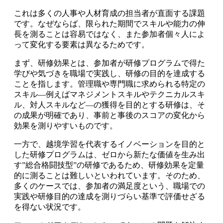
これは多くの人事や人材育成の担当者が直面する課題
です。なぜならば、限られた期間でスキルや能力の伸
長を測ることは容易ではなく、また参加者個々人によ
って変化する要素は異なるためです。
まず、研修効果とは、参加者が研修プログラムで得た
学びや気づきを職場で実践し、研修の目的を達成する
ことを指します。管理職や専門職に求められる特定の
スキル—例えばマネジメントスキルやテクニカルスキ
ル、対人スキルなど—の獲得を目的とする研修は、そ
の成果が明確であり、事前と事後のスコアの変化から
効果を測りやすいものです。
一方で、越境学習を代表するイノベーションを目的と
した研修プログラムは、ゼロから新たな価値を生み出
す”総合格闘技型”の研修であるため、研修効果を定量
的に測ることは難しいといわれています。そのため、
多くのケースでは、参加者の満足度という、職場での
実践や研修目的の達成を測りづらい基準で評価せざる
を得ない状況です。