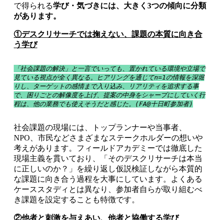
で得られる
学び・気づきには、大きく3つの傾向に分類
があります。
①デスクリサーチでは掬えない、課題の本質に向き合
う学び
「社会課題の解決」と一言でいっても、置かれている環境や立場で
見ている視点が全く異なる。ヒアリングを通じてn=1の情報を深堀
りし、ターゲットの感情まで入り込み、リアリティを追求する事
で、困りごとの解像度を上げ、提案の中身をシャープにしていく行
程は、他の業務でも使えそうだと感じた。(FA@十日町参加者)
社会課題の現場には、トップランナーや当事者、
NPO、市民などさまざまなステークホルダーの想いや
考えがあります。フィールドアカデミーでは徹底した
現場主義を貫いており、「そのデスクリサーチは本当
に正しいのか？」を繰り返し仮説検証しながら本質的
な課題に向き合う過程を大事にしています。よくある
ケーススタディとは異なり、参加者自らが取り組むべ
き課題を設定することも特徴です。
②他者と刺激を与えあい、他者と協働する学び