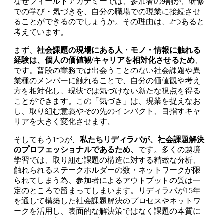
なぜフィールドアカデミーでは、参加者の9割が、研修
での学び・気づきを、自分の職場での現業に接続させ
ることができるのでしょうか。その理由は、2つあると
考えています。
まず、
社会課題の現場にある人・モノ・情報に触れる
経験は、個人の価値観/キャリアを相対化させるため
、
です。普段の業務では出会うことのない社会課題や異
業種のメンバーに触れることで、自分の価値観や考え
方を相対化し、現状では気づけない新たな視点を得る
ことができます。この「気づき」は、現業を捉えなお
し、取り組む意義やその先のインパクト、目指すキャ
リアを大きく変化させます。
そしてもう1つが、
私たちリディラバが、社会課題解決
のプロフェッショナルであるため、
です。多くの越境
学習では、取り組む課題の構造に対する精緻な分析、
触れられるステークホルダーの数・ネットワークが限
られてしまう為、参加者によるアウトプットの質は一
定のところで留まってしまいます。リディラバが15年
を通して構築した社会課題解決のプロセスやネットワ
ークを活用し、表面的な解決策ではなく課題の本質に