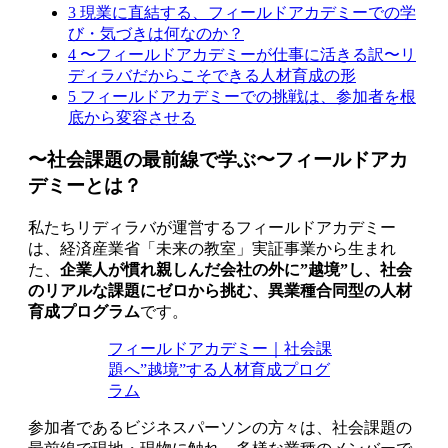
3
現業に直結する、フィールドアカデミーでの学
び・気づきは何なのか？
4
〜フィールドアカデミーが仕事に活きる訳〜リ
ディラバだからこそできる人材育成の形
5
フィールドアカデミーでの挑戦は、参加者を根
底から変容させる
〜社会課題の最前線で学ぶ〜フィールドアカ
デミーとは？
私たちリディラバが運営するフィールドアカデミー
は、経済産業省「未来の教室」実証事業から生まれ
た、
企業人が慣れ親しんだ会社の外に”越境”し、社会
のリアルな課題にゼロから挑む、異業種合同型の人材
育成プログラム
です。
フィールドアカデミー｜社会課
題へ”越境”する人材育成プログ
ラム
参加者であるビジネスパーソンの方々は、社会課題の