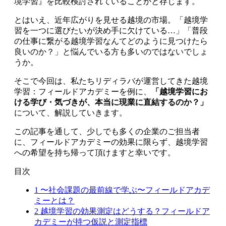
境学習』を比較検討されていることかと存じます。
とはいえ、近年広がりを見せる越境の市場。「越境学
習を一つに選びたいが決め手に欠けている…」「普段
の仕事に繋がる越境学習なんてどのように見つけたら
良いのか？」と悩んでいる方も多いのではないでしょ
うか。
そこで今回は、私たちリディラバが運営してきた越境
学習：フィールドアカデミーを例に、
「越境学習にお
ける学び・気づきが、本当に現業に直結するのか？」
について、解説していきます。
この記事を通して、少しでも多くの企業のご担当者
に、フィールドアカデミーの効果に限らず、越境学習
への希望を持ち帰って頂けますと幸いです。
目次
1
〜社会課題の最前線で学ぶ〜フィールドアカデ
ミーとは？
2
越境学習の効果測定はどうする？フィールドア
カデミーが持つ仮説と測定指標