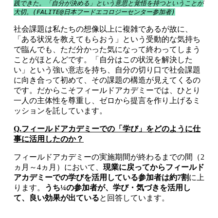
践できた。「自分が決める」という意思と覚悟を持つということが
大切。(FALITE@日本フードエコロジーセンター参加者)
社会課題は私たちの想像以上に複雑であるが故に、
「ある状況を教えてもらおう」という受動的な気持ち
で臨んでも、ただ分かった気になって終わってしまう
ことがほとんどです。「自分はこの状況を解決した
い」という強い意志を持ち、自分の切り口で社会課題
に向き合って初めて、その課題の構造が見えてくるの
です。だからこそフィールドアカデミーでは、ひとり
一人の主体性を尊重し、ゼロから提言を作り上げるミ
ッションを託しています。
Q.フィールドアカデミーでの「学び」をどのように仕
事に活用
したのか？
フィールドアカデミーの実施期間が終わるまでの間（2
ヵ月～4ヵ月）において、
現業に戻ってからフィールド
アカデミーでの学びを活用している参加者は約7割
に上
ります。
うち¼の参加者が、学び・気づきを活用し
て、良い効果が出ている
と回答しています。