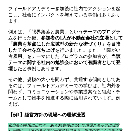
フィールドアカデミー参加後に社内でアクションを起
こし、社会にインパクトを与えている事例は多くあり
ます。
例えば、「限界集落と農業」というテーマのプログラ
ムを行った後、
参加者の1人が不動産会社の立場として
「農業を基点にした広域型の新たな街づくり」を目指
した子会社を立ち上げ
を行いました。また、「障がい
者雇用」をテーマにしたプログラムの参加者が、
当該
テーマに関する社内の勉強会において有識者として登
壇した
と事例もあります。
その他、規模の大小を問わず、共通する傾向としてあ
るのは、フィールドアカデミーでの学びは、社内外を
問わず、コミュニケーションや事業提案など組織・チ
ームとして物事を推進する際に活用されています。例
えば、
【例1】経営方針の現場への理解浸透
私自身が現場に出向き、あるDX案件について現場スタッフに説明
した際に、
「私
の考え方は一方通行であり、現場の皆さんの考え方