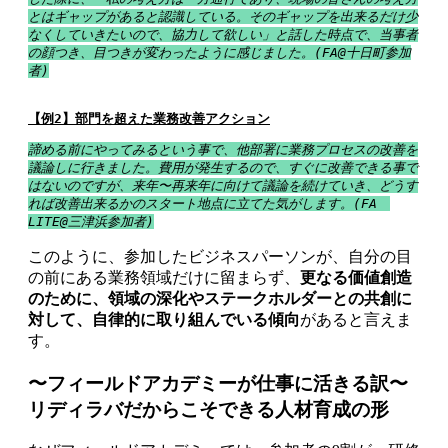
とはギャップがあると認識している。そのギャップを出来るだけ少
なくしていきたいので、協力して欲しい」と話した時点で、当事者
の顔つき、目つきが変わったように感じました。(FA@十日町参加
者)
【例2】部門を超えた業務改善アクション
諦める前にやってみるという事で、他部署に業務プロセスの改善を
議論しに行きました。費用が発生するので、すぐに改善できる事で
はないのですが、来年〜再来年に向けて議論を続けていき、どうす
れば改善出来るかのスタート地点に立てた気がします。(FA　
LITE@三津浜参加者)
このように、参加したビジネスパーソンが、自分の目
の前にある業務領域だけに留まらず、
更なる価値創造
のために、領域の深化やステークホルダーとの共創に
対して、自律的に取り組んでいる傾向
があると言えま
す。
〜フィールドアカデミーが仕事に活きる訳〜
リディラバだからこそできる人材育成の形