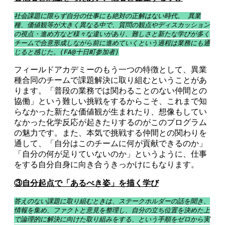
社会課題に限らず自分の仕事にも絶対の正解はない時代。 異業
種、価値観等が大きく異なる中で、質問の観点やディスカッション
の視点・進め方など様々な違いがあり、難しさと新たな学びが多く
チームで合意形成しながら前に進めていくという過程は業務にも通
じると感じた。(FA@十日町参加者)
フィールドアカデミーのもう一つの特徴として、異業
種合同のチームで課題解決に取り組むということがあ
ります。「普段の業務では関わることのない仲間との
協働」という難しい挑戦をするからこそ、これまで知
らなかった新たな価値観が生まれたり、想像もしてい
なかった化学反応が起きたりするのがこのプログラム
の魅力です。また、本気で挑戦する仲間との関わりを
通して、「自分はこのチームに何が貢献できるのか」
「自分の何が足りていないのか」というように、仕事
をする自分自身に向き合うきっかけにもなります。
③自分起点で「あるべき姿」を描く学び
答えのない課題に取り組むときは、ステークホルダーの話を聞き、
情報を集め、ファクトと意見を整理し、自分の立ち位置を決めた上
で論理的に解決に向けた取り組みをする、という手順をゼロから実