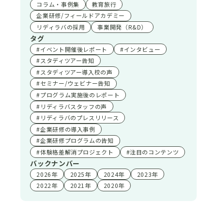
コラム・事例集
教育旅行
企業研修/フィールドアカデミー
リディラバの採用
事業開発（R&D）
タグ
#イベント開催後レポート
#インタビュー
#スタディツアー告知
#スタディツアー導入校の声
#セミナー/ウェビナー告知
#プログラム実施後のレポート
#リディラバスタッフの声
#リディラバのプレスリリース
#企業研修の導入事例
#企業研修プログラムの告知
#体験格差解消プロジェクト
#注目のコンテンツ
バックナンバー
2026年
2025年
2024年
2023年
2022年
2021年
2020年