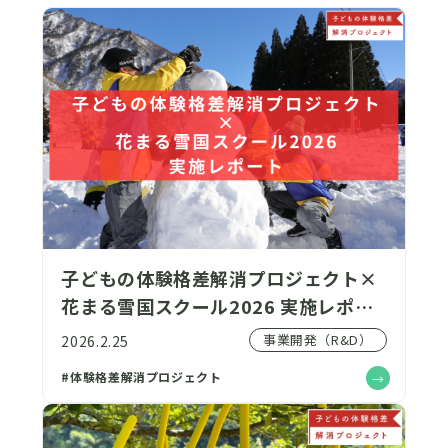
子どもの体験格差解消プロジェクト×
花まる雪国スクール2026 実施レポー
ト～役割を脱ぎ捨て、ありのままの自
事業開発（R&D）
2026.2.25
分に出会う〜
#体験格差解消プロジェクト