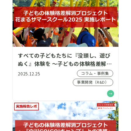
すべての子どもたちに『没頭し、遊び
ぬく』体験を ～子どもの体験格差解消
プロジェクト×花まるサマースクール
コラム・事例集
2025.12.25
2025～
事業開発（R&D）