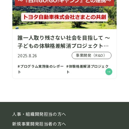
誰一人取り残さない社会を目指して ～
子どもの体験格差解消プロジェクトと
トヨタ自動車との共創～
事業開発（R&D）
2025.8.26
#プログラム実施後のレポー
#体験格差解消プロジェク
ト
ト
人事・組織開発担当の方へ
新規事業開発担当者の方へ