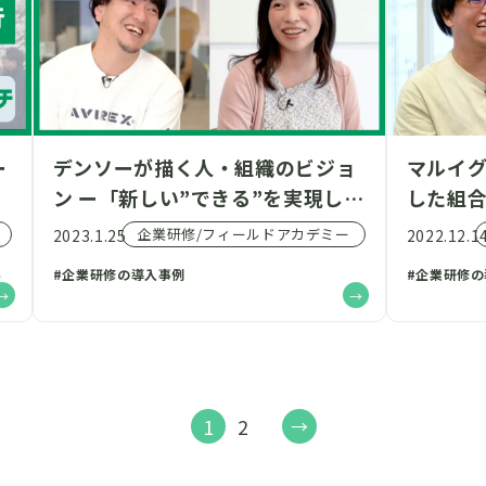
ー
デンソーが描く人・組織のビジョ
マルイ
ン ー「新しい”できる”を実現し、
した組
人と社会にインパクトある価値を
めの新た
企業研修/フィールドアカデミー
2023.1.25
2022.12.1
届ける」
なく、
事
#企業研修の導入事例
#企業研修
1
2
→