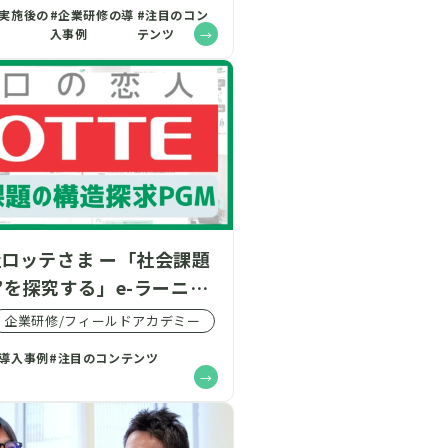
ム実施後の
#企業研修の導
#注目のコン
入事例
テンツ
ロッテさま ー「社会課題
”を探究する」e-ラーニン
を提供（プレスリリース）
企業研修/フィールドアカデミー
の導入事例
#注目のコンテンツ