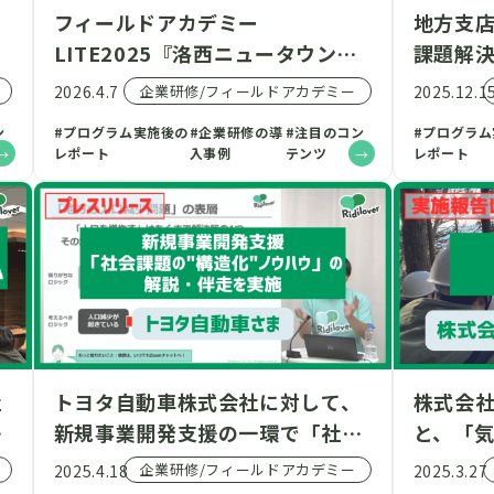
フィールドアカデミー
地方支店
LITE2025『洛西ニュータウンを
課題解決
部
舞台に、取り組むべき課題・解決
日本島
企業研修/フィールドアカデミー
2026.4.7
2025.12.1
け
策を設定し、京都市に向けて提言
索3Da
ン
#プログラム実施後の
#企業研修の導
#注目のコン
#プログラ
た
せよ』実施レポート
レポート
入事例
テンツ
レポート
開
社
トヨタ自動車株式会社に対して、
株式会
グ
新規事業開発支援の一環で「社会
と、「
課題の”構造化”ノウハウ」の解
体感する
企業研修/フィールドアカデミー
2025.4.18
2025.3.27
説・伴走を実施
チ@宮