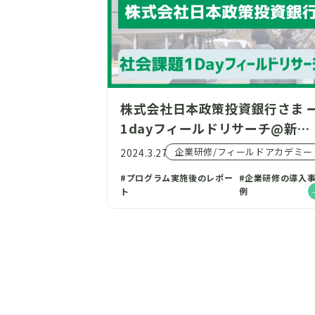
株式会社日本政策投資銀行さま 
1dayフィールドリサーチ@新潟
県十日町市を開催致しました！
企業研修/フィールドアカデミー
2024.3.27
#プログラム実施後のレポー
#企業研修の導入
ト
例