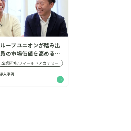
グループユニオンが踏み出
合員の市場価値を高めるた
な一歩 ー「個々人だけで
企業研修/フィールドアカデミー
4
企業の成長にもつながる」
の導入事例