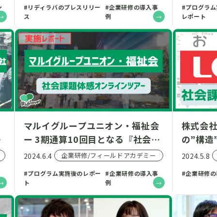
ン
#リディラバのプレスリリー
#企業研修の導入事
#プログラ
た！
ス
例
レポート
ソ
マルイグループユニオン・福祉会
株式会社
け
ー 3期通算10回目となる『社会課
の”構造
題体感ツアー』を開催
グ講座
企業研修/フィールドアカデミー
2024.6.4
2024.5.8
#プログラム実施後のレポー
#企業研修の導入事
#企業研修
ト
例