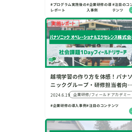
#プログラム実施後の
#企業研修の導
#注目のコ
レポート
入事例
テンツ
越境学習の作り方を体感！パナ
ニックグループ・研修担当者向
1dayフィールドリサーチを開催
企業研修/フィールドアカデミー
2024.6.19
（@愛媛県松山市）
#企業研修の導入事例
#注目のコンテンツ