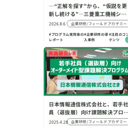
―“正解を探す”から、“仮説を更
新し続ける”―三菱重工機械シス
テム株式会社モビリティ事業本
企業研修/フィールドアカデミー
2026.8.6
営業部ITS営業1課の若手社員向
#プログラム実施後の
#企業研修の導
#注目のコ
に、『食品ロス』をテーマとし
レポート
入事例
テンツ
仮説検証型3Daysプログラムを
催
日本情報通信株式会社と、若手
員（選抜層）向け課題解決プロ
ラムを開催しました！
企業研修/フィールドアカデミー
2025.4.28