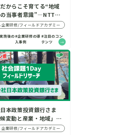
だからこそ育てる“地域
の当事者意識”―NTT西
根支店さま「島根県課題探
企業研修/フィールドアカデミー
5
ysプログラム」
ム実施後の
#企業研修の導
#注目のコン
入事例
テンツ
社日本政策投資銀行さま
気候変動と産業・地域」を
1dayフィールドリサー
企業研修/フィールドアカデミー
城県石巻市を開催しまし