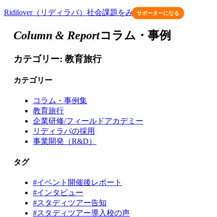
Ridilover（リディラバ）社会課題をみんなのものに
サポーターになる
Column & Report
コラム・事例
カテゴリー:
教育旅行
カテゴリー
コラム・事例集
教育旅行
企業研修/フィールドアカデミー
リディラバの採用
事業開発（R&D）
タグ
#イベント開催後レポート
#インタビュー
#スタディツアー告知
#スタディツアー導入校の声