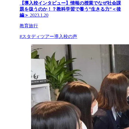
【導入校インタビュー】情報の授業でなぜ社会課
題を扱うのか！？教科学習で養う”生きる力”＜後
編＞
2023.1.20
教育旅行
#スタディツアー導入校の声