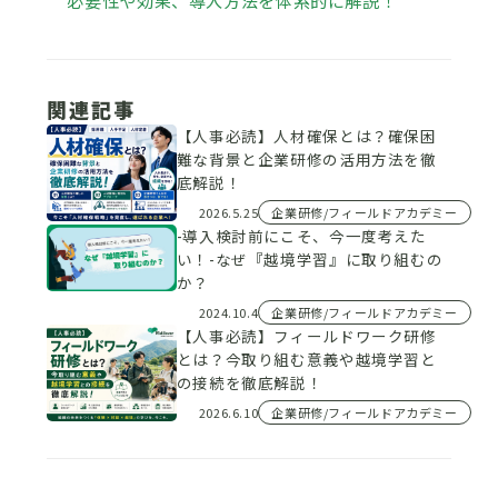
必要性や効果、導入方法を体系的に解説！
関連記事
【人事必読】人材確保とは？確保困
難な背景と企業研修の活用方法を徹
底解説！
2026.5.25
企業研修/フィールドアカデミー
-導入検討前にこそ、今一度考えた
い！-なぜ『越境学習』に取り組むの
か？
2024.10.4
企業研修/フィールドアカデミー
【人事必読】フィールドワーク研修
とは？今取り組む意義や越境学習と
の接続を徹底解説！
2026.6.10
企業研修/フィールドアカデミー