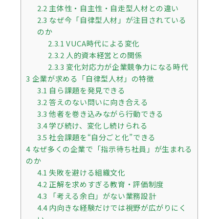
2.2
主体性・自主性・自走型人材との違い
2.3
なぜ今「自律型人材」が注目されている
のか
2.3.1
VUCA時代による変化
2.3.2
人的資本経営との関係
2.3.3
変化対応力が企業競争力になる時代
3
企業が求める「自律型人材」の特徴
3.1
自ら課題を発見できる
3.2
答えのない問いに向き合える
3.3
他者を巻き込みながら行動できる
3.4
学び続け、変化し続けられる
3.5
社会課題を“自分ごと化”できる
4
なぜ多くの企業で「指示待ち社員」が生まれる
のか
4.1
失敗を避ける組織文化
4.2
正解を求めすぎる教育・評価制度
4.3
「考える余白」がない業務設計
4.4
内向きな経験だけでは視野が広がりにく