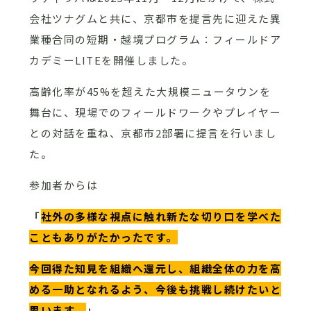
会社ツナグムと共に、京都市を提言先に迎えた異
業種合同の短期・越境プログラム：フィールドア
カデミーLITEを開催しました。
高齢化率が45%を超えた大規模ニュータウンを
舞台に、現場でのフィールドワークやプレイヤー
との対話を重ね、京都市2部署に提言を行いまし
た。
参加者からは
「
社外の多様な視点に触れ新たな切り口を学べた
こともありがたかったです。
今回得た知見を組織へ還元し、組織全体の力を高
める一助となれるよう、今後も挑戦し続けたいと
思います。
」